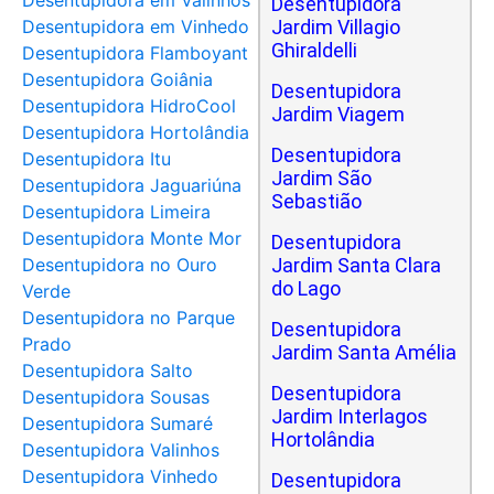
Desentupidora em Valinhos
Desentupidora
Desentupidora em Vinhedo
Jardim Villagio
Ghiraldelli
Desentupidora Flamboyant
Desentupidora Goiânia
Desentupidora
Desentupidora HidroCool
Jardim Viagem
Desentupidora Hortolândia
Desentupidora
Desentupidora Itu
Jardim São
Desentupidora Jaguariúna
Sebastião
Desentupidora Limeira
Desentupidora Monte Mor
Desentupidora
Desentupidora no Ouro
Jardim Santa Clara
do Lago
Verde
Desentupidora no Parque
Desentupidora
Prado
Jardim Santa Amélia
Desentupidora Salto
Desentupidora
Desentupidora Sousas
Jardim Interlagos
Desentupidora Sumaré
Hortolândia
Desentupidora Valinhos
Desentupidora Vinhedo
Desentupidora