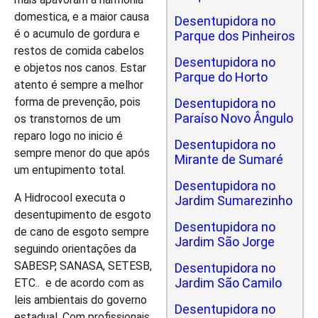
domestica, e a maior causa
Desentupidora no
é o acumulo de gordura e
Parque dos Pinheiros
restos de comida cabelos
Desentupidora no
e objetos nos canos. Estar
Parque do Horto
atento é sempre a melhor
forma de prevenção, pois
Desentupidora no
Paraíso Novo Ângulo
os transtornos de um
reparo logo no inicio é
Desentupidora no
sempre menor do que após
Mirante de Sumaré
um entupimento total.
Desentupidora no
A Hidrocool executa o
Jardim Sumarezinho
desentupimento de esgoto
Desentupidora no
de cano de esgoto sempre
Jardim São Jorge
seguindo orientações da
SABESP, SANASA, SETESB,
Desentupidora no
Jardim São Camilo
ETC.. e de acordo com as
leis ambientais do governo
Desentupidora no
estadual. Com profissionais