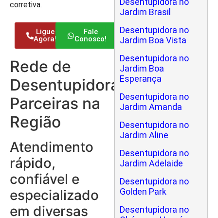
Desentupidora no
corretiva.
Jardim Brasil
Desentupidora no
Ligue
Fale
Agora!
Conosco!
Jardim Boa Vista
Desentupidora no
Rede de
Jardim Boa
Esperança
Desentupidoras
Desentupidora no
Parceiras na
Jardim Amanda
Região
Desentupidora no
Jardim Aline
Atendimento
Desentupidora no
rápido,
Jardim Adelaide
confiável e
Desentupidora no
Golden Park
especializado
em diversas
Desentupidora no