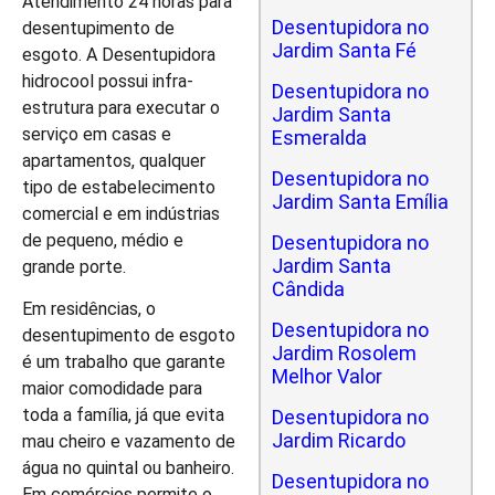
Atendimento 24 horas para
Desentupidora no
desentupimento de
Jardim Santa Fé
esgoto. A Desentupidora
hidrocool possui infra-
Desentupidora no
estrutura para executar o
Jardim Santa
serviço em casas e
Esmeralda
apartamentos, qualquer
Desentupidora no
tipo de estabelecimento
Jardim Santa Emília
comercial e em indústrias
de pequeno, médio e
Desentupidora no
Jardim Santa
grande porte.
Cândida
Em residências, o
Desentupidora no
desentupimento de esgoto
Jardim Rosolem
é um trabalho que garante
Melhor Valor
maior comodidade para
toda a família, já que evita
Desentupidora no
Jardim Ricardo
mau cheiro e vazamento de
água no quintal ou banheiro.
Desentupidora no
Em comércios permite o