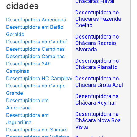
Chácaras Havaí
cidades
Desentupidora no
Chácaras Fazenda
Desentupidora Americana
Coelho
Desentupidora em Barão
Geraldo
Desentupidora no
Desentupidora no Cambuí
Chácara Recreio
Desentupidora Campinas
Alvorada
Desentupidora Campinas
Desentupidora no
Desentupidora 24h
Chácara Planalto
Campinas
Desentupidora HC Campinas
Desentupidora no
Chácara Grota Azul
Desentupidora no Campo
Grande
Desentupidora na
Desentupidora em
Chácara Reymar
Americana
Desentupidora na
Desentupidora em
Chácara Nova Boa
Jaguariúna
Vista
Desentupidora em Sumaré