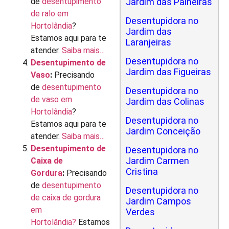
de
desentupimento
Jardim das Paineiras
de ralo em
Desentupidora no
Hortolândia
?
Jardim das
Estamos aqui para te
Laranjeiras
atender.
Saiba mais…
Desentupidora no
Desentupimento de
Jardim das Figueiras
Vaso
:
Precisando
de
desentupimento
Desentupidora no
de vaso em
Jardim das Colinas
Hortolândia
?
Desentupidora no
Estamos aqui para te
Jardim Conceição
atender.
Saiba mais…
Desentupimento de
Desentupidora no
Jardim Carmen
Caixa de
Cristina
Gordura
:
Precisando
de
desentupimento
Desentupidora no
de caixa de gordura
Jardim Campos
em
Verdes
Hortolândia?
Estamos