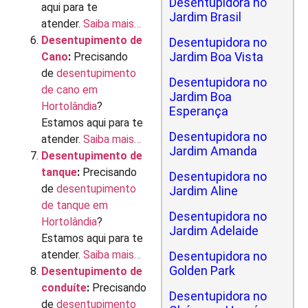
Desentupidora no
aqui para te
Jardim Brasil
atender.
Saiba mais…
Desentupimento de
Desentupidora no
Jardim Boa Vista
Cano
:
Precisando
de
desentupimento
Desentupidora no
de cano em
Jardim Boa
Hortolândia
?
Esperança
Estamos aqui para te
Desentupidora no
atender.
Saiba mais…
Jardim Amanda
Desentupimento de
tanque
:
Precisando
Desentupidora no
de
desentupimento
Jardim Aline
de tanque em
Desentupidora no
Hortolândia
?
Jardim Adelaide
Estamos aqui para te
atender.
Saiba mais…
Desentupidora no
Golden Park
Desentupimento de
conduíte
:
Precisando
Desentupidora no
de
desentupimento