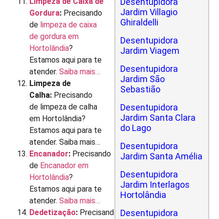
Limpeza de Caixa de
Desentupidora
Jardim Villagio
Gordura
:
Precisando
Ghiraldelli
de
limpeza de caixa
de gordura em
Desentupidora
Hortolândia
?
Jardim Viagem
Estamos aqui para te
Desentupidora
atender.
Saiba mais…
Jardim São
Limpeza de
Sebastião
Calha:
Precisando
de limpeza de calha
Desentupidora
Jardim Santa Clara
em Hortolândia?
do Lago
Estamos aqui para te
atender. Saiba mais…
Desentupidora
Encanador
:
Precisando
Jardim Santa Amélia
de
Encanador em
Desentupidora
Hortolândia
?
Jardim Interlagos
Estamos aqui para te
Hortolândia
atender.
Saiba mais…
Dedetização
:
Precisando
Desentupidora