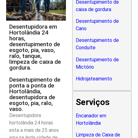
Desentupimento de
caixa de gordura
Desentupimento de
Desentupidora em
Cano
Hortolândia 24
horas,
Desentupimento de
desentupimento de
Conduíte
esgoto, pia, vaso,
ralo, tanque,
Desentupimento de
limpeza de caixa de
gordura.
Mictório
Hidrojateamento
Desentupimento de
ponta a ponta de
Hortolândia,
desentupidora de
Serviços
esgoto, pia, ralo,
vaso.
Desentupidora
Encanador em
hortolândia 24 horas
Hortolândia
esta a mais de 25 anos
Limpeza de Caixa de
aqui na linda cidade de