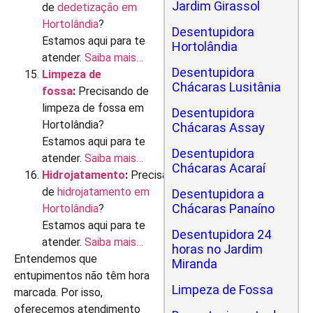
Jardim Girassol
de
dedetização em
Hortolândia
?
Desentupidora
Estamos aqui para te
Hortolândia
atender.
Saiba mais…
Desentupidora
Limpeza de
Chácaras Lusitânia
fossa
:
Precisando de
limpeza de fossa em
Desentupidora
Hortolândia?
Chácaras Assay
Estamos aqui para te
Desentupidora
atender.
Saiba mais…
Chácaras Acaraí
Hidrojatamento
:
Precisando
de
hidrojatamento em
Desentupidora a
Chácaras Panaíno
Hortolândia
?
Estamos aqui para te
Desentupidora 24
atender.
Saiba mais…
horas no Jardim
Entendemos que
Miranda
entupimentos não têm hora
Limpeza de Fossa
marcada. Por isso,
oferecemos atendimento