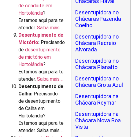
Chácaras Havaí
de conduíte em
Desentupidora no
Hortolândia
?
Chácaras Fazenda
Estamos aqui para te
Coelho
atender.
Saiba mais…
Desentupimento de
Desentupidora no
Mictório
:
Precisando
Chácara Recreio
Alvorada
de
desentupimento
de mictório em
Desentupidora no
Hortolândia
?
Chácara Planalto
Estamos aqui para te
Desentupidora no
atender.
Saiba mais…
Chácara Grota Azul
Desentupimento de
Calha:
Precisando
Desentupidora na
de desentupimento
Chácara Reymar
de Calha em
Desentupidora na
Hortolândia?
Chácara Nova Boa
Estamos aqui para te
Vista
atender. Saiba mais…