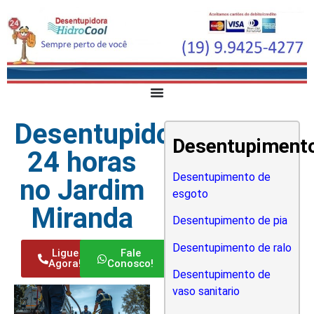
Desentupidora
Desentupiment
24 horas
Desentupimento de
no Jardim
esgoto
Miranda
Desentupimento de pia
Desentupimento de ralo
Ligue
Fale
Agora!
Conosco!
Desentupimento de
vaso sanitario