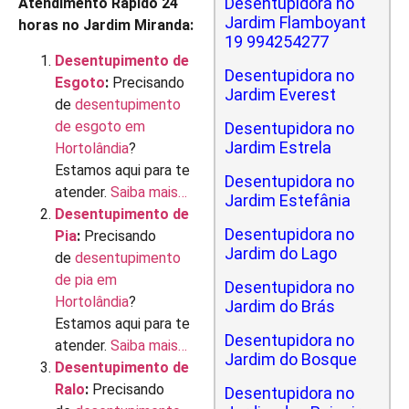
Desentupidora no
Atendimento Rápido 24
Jardim Flamboyant
horas no Jardim Miranda:
19 994254277
Desentupimento de
Desentupidora no
Esgoto
:
Precisando
Jardim Everest
de
desentupimento
de esgoto em
Desentupidora no
Jardim Estrela
Hortolândia
?
Estamos aqui para te
Desentupidora no
atender.
Saiba mais…
Jardim Estefânia
Desentupimento de
Desentupidora no
Pia
:
Precisando
Jardim do Lago
de
desentupimento
de pia em
Desentupidora no
Hortolândia
?
Jardim do Brás
Estamos aqui para te
Desentupidora no
atender.
Saiba mais…
Jardim do Bosque
Desentupimento de
Ralo
:
Precisando
Desentupidora no