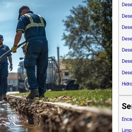
Dese
Dese
Dese
Dese
Dese
Dese
Dese
Hidr
Se
Enca
Limp