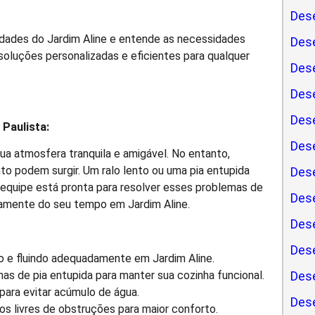
Dese
idades do Jardim Aline e entende as necessidades
Des
soluções personalizadas e eficientes para qualquer
Dese
Dese
Dese
Paulista:
Dese
ua atmosfera tranquila e amigável. No entanto,
o podem surgir. Um ralo lento ou uma pia entupida
Dese
quipe está pronta para resolver esses problemas de
Dese
enamente do seu tempo em Jardim Aline.
Des
Dese
 e fluindo adequadamente em Jardim Aline.
s de pia entupida para manter sua cozinha funcional.
Dese
para evitar acúmulo de água.
Dese
s livres de obstruções para maior conforto.