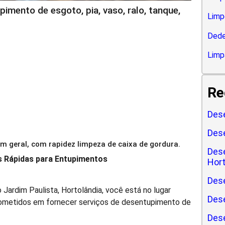
imento de esgoto, pia, vaso, ralo, tanque,
Limp
Dede
Limp
Re
Dese
Dese
 geral, com rapidez limpeza de caixa de gordura.
Dese
s Rápidas para Entupimentos
Hort
Dese
Jardim Paulista, Hortolândia, você está no lugar
Dese
rometidos em fornecer serviços de desentupimento de
Dese