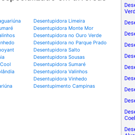
Des
Ver
aguariúna
Desentupidora Limeira
Dese
umaré
Desentupidora Monte Mor
Dese
linhos
Desentupidora no Ouro Verde
inhedo
Desentupidora no Parque Prado
Des
boyant
Desentupidora Salto
Des
ia
Desentupidora Sousas
oCool
Desentupidora Sumaré
Dese
lândia
Desentupidora Valinhos
Dese
Desentupidora Vinhedo
riúna
Desentupimento Campinas
Dese
Des
Des
Coe
Dese