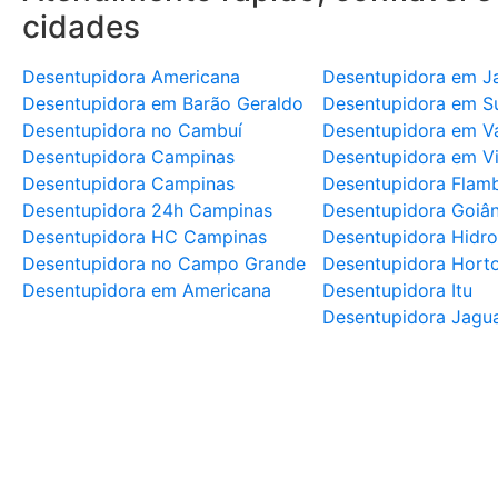
cidades
Desentupidora Americana
Desentupidora em J
Desentupidora em Barão Geraldo
Desentupidora em S
Desentupidora no Cambuí
Desentupidora em Va
Desentupidora Campinas
Desentupidora em V
Desentupidora Campinas
Desentupidora Flam
Desentupidora 24h Campinas
Desentupidora Goiân
Desentupidora HC Campinas
Desentupidora Hidr
Desentupidora no Campo Grande
Desentupidora Horto
Desentupidora em Americana
Desentupidora Itu
Desentupidora Jagua