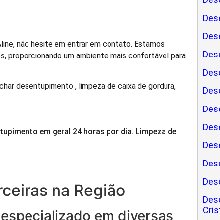
Dese
Dese
line, não hesite em entrar em contato. Estamos
Dese
s, proporcionando um ambiente mais confortável para
Dese
har desentupimento , limpeza de caixa de gordura,
Dese
Dese
Dese
tupimento em geral 24 horas por dia. Limpeza de
Dese
Dese
Des
ceiras na Região
Des
Cris
 especializado em diversas